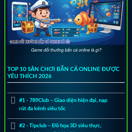
Game đổi thưởng bắn cá online là gì?
Khi tham gia
bắn cá đổi thưởng
, game thủ sẽ điều
TOP 10 SÂN CHƠI BẮN CÁ ONLINE ĐƯỢC
khiển các loại súng với mức đạn khác nhau để bắn hạ
YÊU THÍCH 2026
cá nhỏ, cá lớn và các sinh vật đặc biệt xuất hiện trên
màn hình. Mỗi loài cá sẽ có giá trị điểm thưởng riêng, cá
càng lớn, boss càng hiếm thì tỷ lệ trả thưởng càng cao.
#1 - 789Club – Giao diện hiện đại, nạp
Toàn bộ quá trình chơi diễn ra trực tuyến, có thể tham
rút đa kênh siêu tốc
gia mọi lúc, mọi nơi thông qua điện thoại, máy tính bảng
hoặc PC.
#2 - Tipclub – Đồ họa 3D siêu thực,