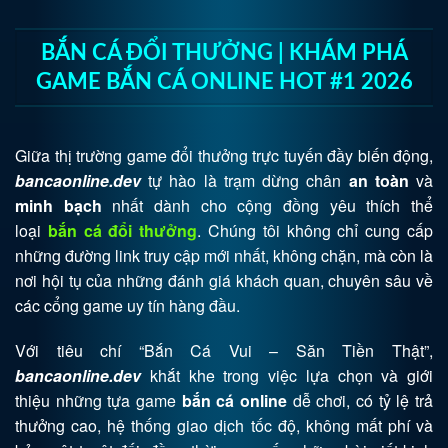
BẮN CÁ ĐỔI THƯỞNG | KHÁM PHÁ
GAME BẮN CÁ ONLINE HOT #1 2026
Giữa thị trường game đổi thưởng trực tuyến đầy biến động,
bancaonline.dev
tự hào là trạm dừng chân
an toàn
và
minh bạch
nhất dành cho cộng đồng yêu thích thể
loại
bắn cá đổi thưởng
. Chúng tôi không chỉ cung cấp
những đường link truy cập mới nhất, không chặn, mà còn là
nơi hội tụ của những đánh giá khách quan, chuyên sâu về
các cổng game uy tín hàng đầu.
Với tiêu chí “Bắn Cá Vui – Săn Tiền Thật”,
bancaonline.dev
khắt khe trong việc lựa chọn và giới
thiệu những tựa game
bắn cá online
dễ chơi, có tỷ lệ trả
thưởng cao, hệ thống giao dịch tốc độ, không mất phí và