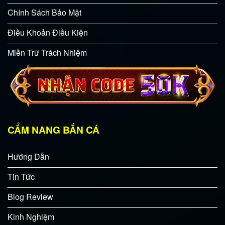
Chính Sách Bảo Mật
Không thể không nhắc đến hệ thống sự kiện và khuyến
mãi phong phú – yếu tố then chốt khiến bắn cá trở thành
Điều Khoản Điều Kiện
xu hướng dẫn đầu năm 2026. Người chơi thường xuyên
được nhận code miễn phí, đạn bắn free, xu thưởng hoặc
Miền Trừ Trách Nhiệm
hoàn trả cược khi tham gia các sự kiện hàng ngày, hàng
tuần. Những chương trình ưu đãi này không chỉ giúp tiết
kiệm chi phí mà còn tăng cơ hội săn boss lớn, nổ hũ giá
trị cao. Ở nhiều sân chơi lớn còn có các chương trình
thưởng top cho Thiện Xạ Bắn Cá lên đến hàng trăm
triệu đồng.
CẨM NANG BẮN CÁ
Hướng Dẫn
Tin Tức
Blog Review
Kinh Nghiệm