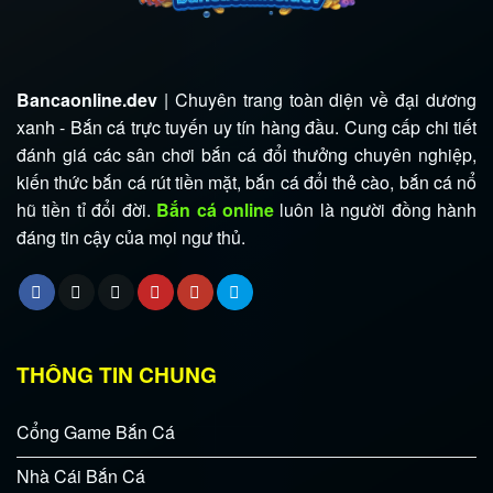
Âm thanh trong game cũng được thiết kế sống động, từ
tiếng đạn bắn, tiếng cá bị tiêu diệt cho đến nhạc nền
kịch tính, góp phần làm tăng cảm xúc cho người tham
Bancaonline.dev
| Chuyên trang toàn diện về đại dương
gia.
xanh - Bắn cá trực tuyến uy tín hàng đầu. Cung cấp chi tiết
đánh giá các sân chơi bắn cá đổi thưởng chuyên nghiệp,
Bảo mật thông tin, an toàn tuyệt đối
kiến thức bắn cá rút tiền mặt, bắn cá đổi thẻ cào, bắn cá nổ
Trước những lo ngại về an toàn thông tin cá nhân, các
hũ tiền tỉ đổi đời.
Bắn cá online
luôn là người đồng hành
nền tảng bắn cá đổi thưởng uy tín trong năm 2026 đã áp
đáng tin cậy của mọi ngư thủ.
dụng nhiều công nghệ bảo mật tiên tiến như mã hóa dữ
liệu SSL, xác thực hai lớp và hệ thống chống gian lận tự
động. Nhờ đó, toàn bộ thông tin cá nhân, lịch sử giao
dịch và tài khoản của người chơi đều được bảo vệ
nghiêm ngặt. Đây là yếu tố then chốt giúp bắn cá online
THÔNG TIN CHUNG
xây dựng được niềm tin và phát triển bền vững trong
cộng đồng game thủ.
Cổng Game Bắn Cá
Sự kiện nhận khuyến mãi code miễn phí mỗi ngày hấp
Nhà Cái Bắn Cá
dẫn