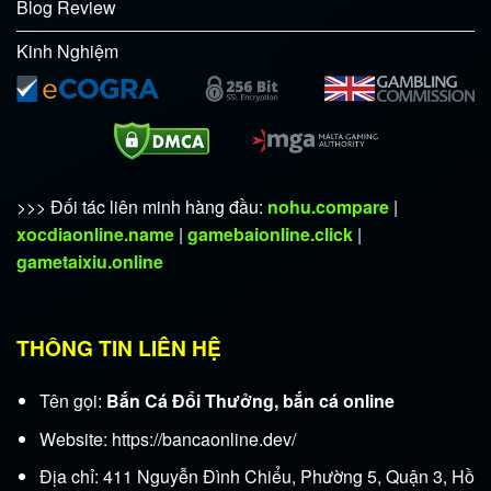
Blog Review
Kinh Nghiệm
>>> Đối tác liên minh hàng đầu:
nohu.compare
|
xocdiaonline.name
|
gamebaionline.click
|
gametaixiu.online
THÔNG TIN LIÊN HỆ
Tên gọi:
Bắn Cá Đổi Thưởng, bắn cá online
Website: https://bancaonline.dev/
Địa chỉ:
411 Nguyễn Đình Chiểu, Phường 5, Quận 3, Hồ