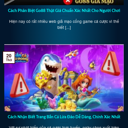
Cách Phân Biệt Go88 Thật Giả Chuẩn Xác Nhất Cho Người Chơi
Hiện nay có rất nhiều web giả mạo cổng game cá cược vì thế
biết [...]
20
Th3
Cách Nhận Biết Trang Bắn Cá Lừa Đảo Dễ Dàng, Chính Xác Nhất
Với sự phát triển của cá cược trực tuyến, ngày càng xuất hiện