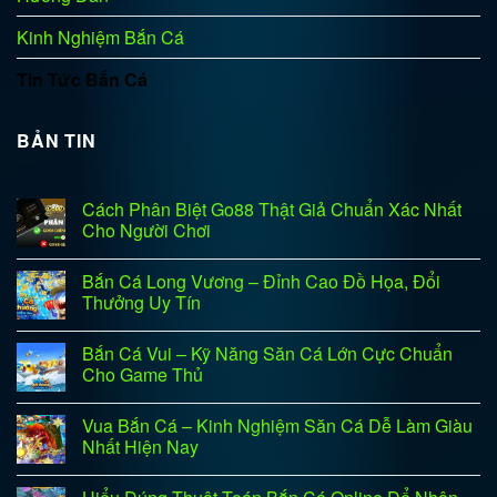
Kinh Nghiệm Bắn Cá
Tin Tức Bắn Cá
BẢN TIN
Cách Phân Biệt Go88 Thật Giả Chuẩn Xác Nhất
Cho Người Chơi
Không
có
Bắn Cá Long Vương – Đỉnh Cao Đồ Họa, Đổi
bình
luận
Thưởng Uy Tín
ở
Cách
Không
Phân
có
Bắn Cá Vui – Kỹ Năng Săn Cá Lớn Cực Chuẩn
Biệt
bình
Go88
luận
Cho Game Thủ
Thật
ở
Giả
Bắn
Không
Chuẩn
Cá
có
Vua Bắn Cá – Kinh Nghiệm Săn Cá Dễ Làm Giàu
Xác
Long
bình
Nhất
Vương
luận
Nhất Hiện Nay
Cho
–
ở
Người
Đỉnh
Bắn
Không
Chơi
Cao
Cá
có