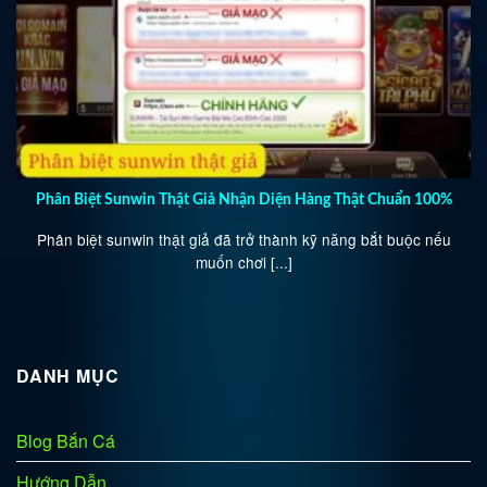
Phân Biệt Sunwin Thật Giả Nhận Diện Hàng Thật Chuẩn 100%
Phân biệt sunwin thật giả đã trở thành kỹ năng bắt buộc nếu
muốn chơi [...]
DANH MỤC
Blog Bắn Cá
Hướng Dẫn