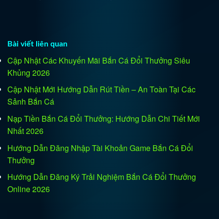
Bài viết liên quan
Cập Nhật Các Khuyến Mãi Bắn Cá Đổi Thưởng Siêu
Khủng 2026
Cập Nhật Mới Hướng Dẫn Rút Tiền – An Toàn Tại Các
Sảnh Bắn Cá
Nạp Tiền Bắn Cá Đổi Thưởng: Hướng Dẫn Chi Tiết Mới
Nhất 2026
Hướng Dẫn Đăng Nhập Tài Khoản Game Bắn Cá Đổi
Thưởng
Hướng Dẫn Đăng Ký Trải Nghiệm Bắn Cá Đổi Thưởng
Online 2026