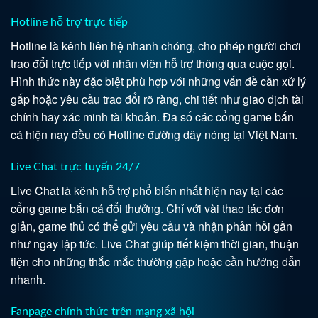
Hotline hỗ trợ trực tiếp
Hotline là kênh liên hệ nhanh chóng, cho phép người chơi
trao đổi trực tiếp với nhân viên hỗ trợ thông qua cuộc gọi.
Hình thức này đặc biệt phù hợp với những vấn đề cần xử lý
gấp hoặc yêu cầu trao đổi rõ ràng, chi tiết như giao dịch tài
chính hay xác minh tài khoản. Đa số các cổng game bắn
cá hiện nay đều có Hotline đường dây nóng tại Việt Nam.
Live Chat trực tuyến 24/7
Live Chat là kênh hỗ trợ phổ biến nhất hiện nay tại các
cổng game bắn cá đổi thưởng. Chỉ với vài thao tác đơn
giản, game thủ có thể gửi yêu cầu và nhận phản hồi gần
như ngay lập tức. Live Chat giúp tiết kiệm thời gian, thuận
tiện cho những thắc mắc thường gặp hoặc cần hướng dẫn
nhanh.
Fanpage chính thức trên mạng xã hội