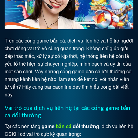
Trên các cổng game bắn cá, dịch vụ liên hệ và hỗ trợ người
chơi đóng vai trò vô cùng quan trọng. Không chỉ giúp giải
đáp thắc mắc, xử lý sự cố kịp thời, hệ thống liên hệ còn là
yếu tố thể hiện sự chuyên nghiệp, minh bạch và uy tín của
một sân chơi. Vậy những cổng game bắn cá lớn thường có
những kênh liên hệ nào, làm sao để kết nối với nhân viên
tư vấn? Hãy cùng bancaonline.dev tìm hiểu trong bài viết
này.
Vai trò của dịch vụ liên hệ tại các cổng game bắn
cá đổi thưởng
Tại các nền tảng
game
bắn cá
đổi thưởng
, dịch vụ liên hệ
CSKH có vai trò cực kỳ quan trọng: