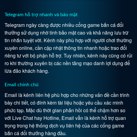
Telegram hỗ trợ nhanh và bảo mật
Telegram ngày càng được nhiều cổng game bắn cá đổi
thưởng sử dụng nhờ tính bảo mật cao và khả năng lưu trữ
tin nhắn tuyệt vời. Kênh này phù hợp với người chơi thường
xuyên online, cần cập nhật thông tin nhanh hoặc trao đổi
riêng tư với bộ phận hỗ trợ. Tuy nhiên, kênh này cũng có rủi
ro khi thường xuyên bị các nền tảng mạo danh lợi dụng để
lừa đảo khách hàng.
Email chính chủ
Email là kênh liên hệ phù hợp cho những vấn đề cần trình
bày chi tiết, có đính kèm tài liệu hoặc yêu cầu xác minh
phức tạp. Mặc dù thời gian phản hồi có thể chậm hơn so
với Live Chat hay Hotline, Email vẫn là kênh hỗ trợ quan
trọng trong hệ thống dịch vụ liên hệ của các cổng game
bắn cá đổi thưởng hàng đầu.