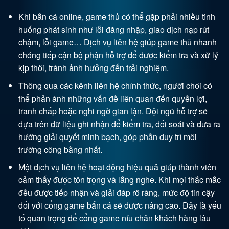
Khi bắn cá online, game thủ có thể gặp phải nhiều tình
huống phát sinh như lỗi đăng nhập, giao dịch nạp rút
chậm, lỗi game… Dịch vụ liên hệ giúp game thủ nhanh
chóng tiếp cận bộ phận hỗ trợ để được kiểm tra và xử lý
kịp thời, tránh ảnh hưởng đến trải nghiệm.
Thông qua các kênh liên hệ chính thức, người chơi có
thể phản ánh những vấn đề liên quan đến quyền lợi,
tranh chấp hoặc nghi ngờ gian lận. Đội ngũ hỗ trợ sẽ
dựa trên dữ liệu ghi nhận để kiểm tra, đối soát và đưa ra
hướng giải quyết minh bạch, góp phần duy trì môi
trường công bằng nhất.
Một dịch vụ liên hệ hoạt động hiệu quả giúp thành viên
cảm thấy được tôn trọng và lắng nghe. Khi mọi thắc mắc
đều được tiếp nhận và giải đáp rõ ràng, mức độ tin cậy
đối với cổng game bắn cá sẽ được nâng cao. Đây là yếu
tố quan trọng để cổng game níu chân khách hàng lâu